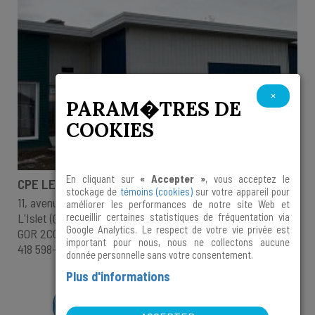
×
PARAM�TRES DE
COOKIES
En cliquant sur
« Accepter »
, vous acceptez le
CPE LES COQUINS DE L'ISLET
stockage de
témoins (cookies)
sur votre appareil pour
11, avenue du Héron
améliorer les performances de notre site Web et
L'Islet (Québec)
recueillir certaines statistiques de fréquentation via
Google Analytics. Le respect de votre vie privée est
G0R 2C0
important pour nous, nous ne collectons aucune
418 598-3758
donnée personnelle sans votre consentement.
Plus d'informations